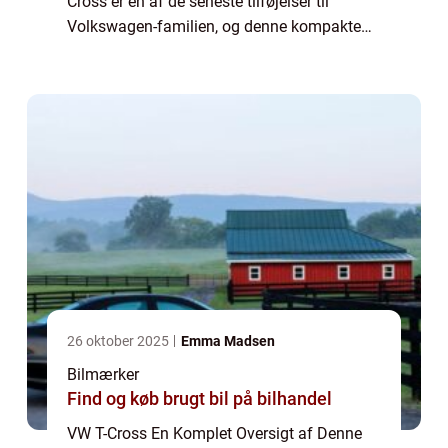
Cross er en af de seneste tilføjelser til
Volkswagen-familien, og denne kompakte
crossover har allerede vundet hjertet hos
mange bil-ejere og bilentusiaster. Med sin
smi...
26 oktober 2025
Emma Madsen
Bilmærker
Find og køb brugt bil på bilhandel
VW T-Cross En Komplet Oversigt af Denne