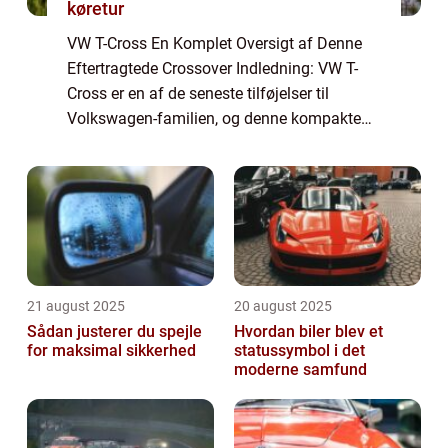
køretur
VW T-Cross En Komplet Oversigt af Denne
Eftertragtede Crossover Indledning: VW T-
Cross er en af de seneste tilføjelser til
Volkswagen-familien, og denne kompakte
crossover har allerede vundet hjertet hos
mange bil-ejere og bilentusiaster. Med sin
smi...
21 august 2025
20 august 2025
Sådan justerer du spejle
Hvordan biler blev et
for maksimal sikkerhed
statussymbol i det
moderne samfund