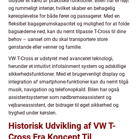
tilbyder et væld af praktiske funktioner. Bilen har et højt
og rummeligt interiør, hvilket skaber en behagelig
køreoplevelse for både fører og passagerer. Med en
fleksibel bagagerumskapacitet og mulighed for at folde
bagsæderne ned, kan du nemt tilpasse T-Cross til dine
behov – uanset om du skal transportere store
genstande eller venner og familie.
VW T-Cross er udstyret med avanceret teknologi,
herunder et intuitivt infotainment system og adskillige
sikkerhedsfunktioner. Med et brugervenligt display og
integration af smartphone-funktioner kan du nemt tilgå
musik, navigation og telefonopkald. Bilen har også
assistentsystemer som nødbremseassistent og
vejbaneassistent, der bidrager til øget sikkerhed og
tryghed under kørslen.
Historisk Udvikling af VW T-
Cross Fra Koncept Til