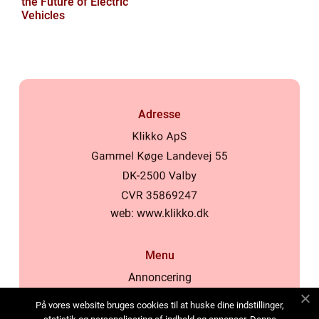
the Future of Electric
Vehicles
Adresse
web:
www.klikko.dk
Menu
Annoncering
Om os
På vores website bruges cookies til at huske dine indstillinger,
Cookies