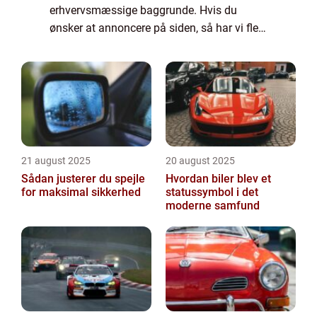
erhvervsmæssige baggrunde. Hvis du
ønsker at annoncere på siden, så har vi flere
muligheder. Bannerannoncering er blot én
af mulighederne. Vil du gerne vide mere...
21 august 2025
20 august 2025
Sådan justerer du spejle
Hvordan biler blev et
for maksimal sikkerhed
statussymbol i det
moderne samfund