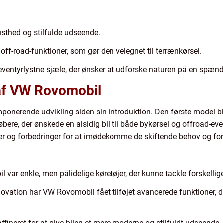
sthed og stilfulde udseende.
ff-road-funktioner, som gør den velegnet til terrænkørsel.
l eventyrlystne sjæle, der ønsker at udforske naturen på en spæ
af VW Rovomobil
nerende udvikling siden sin introduktion. Den første model ble
købere, der ønskede en alsidig bil til både bykørsel og offroad-
 og forbedringer for at imødekomme de skiftende behov og forv
 var enkle, men pålidelige køretøjer, der kunne tackle forskellig
ovation har VW Rovomobil fået tilføjet avancerede funktioner, 
raffineret for at give bilen et mere moderne og stilfuldt udseende.