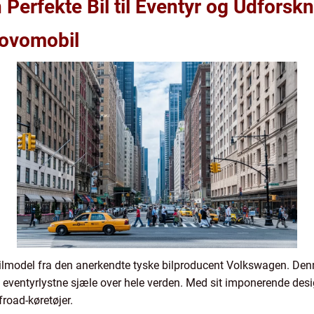
erfekte Bil til Eventyr og Udforsk
Rovomobil
model fra den anerkendte tyske bilproducent Volkswagen. Denne 
eventyrlystne sjæle over hele verden. Med sit imponerende desi
froad-køretøjer.