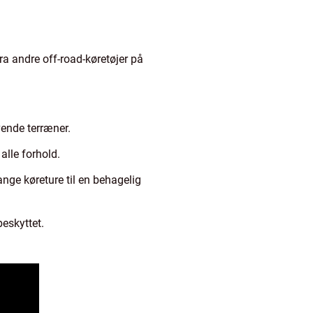
a andre off-road-køretøjer på
vende terræner.
alle forhold.
nge køreture til en behagelig
eskyttet.