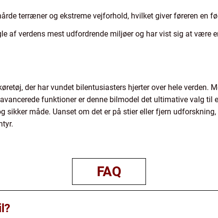
 hårde terræner og ekstreme vejforhold, hvilket giver føreren en f
le af verdens mest udfordrende miljøer og har vist sig at være e
øretøj, der har vundet bilentusiasters hjerter over hele verden.
 avancerede funktioner er denne bilmodel det ultimative valg til e
sikker måde. Uanset om det er på stier eller fjern udforskning,
ntyr.
FAQ
l?