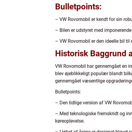
Bulletpoints:
– VW Rovomobil er kendt for sin robu
– Bilen er udstyret med imponerende o
– VW Rovomobil er den ideelle bil ti
Historisk Baggrund 
VW Rovomobil har gennemgået en impo
blev øjeblikkeligt populær blandt bil
gennemgået væsentlige opgraderinger
Bulletpoints:
– Den tidlige version af VW Rovomobil
– Med teknologiske fremskridt og inn
køreoplevelse.
– I løbet af årene er designet blevet 