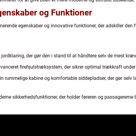
enskaber og Funktioner
erende egenskaber og innovative funktioner, der adskiller den fr
e jordklaring, der gør den i stand til at håndtere selv de mest kræ
nceret firehjulstræksystem, der sikrer optimal trækkraft under 
in rummelige kabine og komfortable siddepladser, der gør selv la
rne sikkerhedsfunktioner, der holder føreren og passagererne b