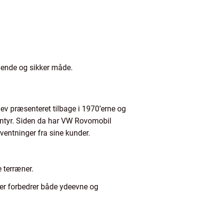
ndende og sikker måde.
v præsenteret tilbage i 1970’erne og
eventyr. Siden da har VW Rovomobil
entninger fra sine kunder.
e terræner.
der forbedrer både ydeevne og