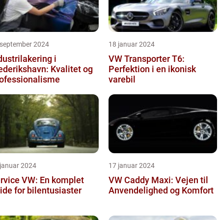
 september 2024
18 januar 2024
dustrilakering i
VW Transporter T6:
ederikshavn: Kvalitet og
Perfektion i en ikonisk
ofessionalisme
varebil
 januar 2024
17 januar 2024
rvice VW: En komplet
VW Caddy Maxi: Vejen til
ide for bilentusiaster
Anvendelighed og Komfort