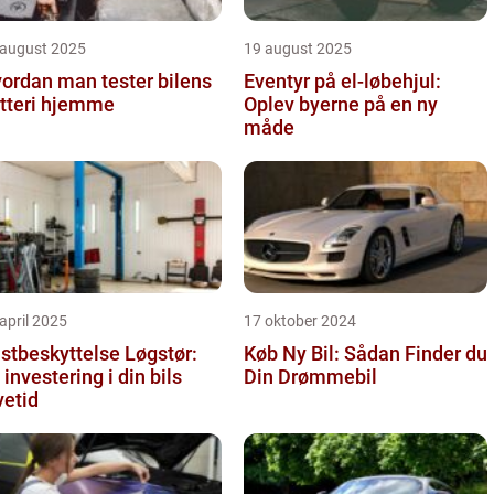
 august 2025
19 august 2025
ordan man tester bilens
Eventyr på el-løbehjul:
tteri hjemme
Oplev byerne på en ny
måde
april 2025
17 oktober 2024
stbeskyttelse Løgstør:
Køb Ny Bil: Sådan Finder du
 investering i din bils
Din Drømmebil
vetid