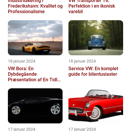
Industrilakering i
VW Transporter T6:
Frederikshavn: Kvalitet og
Perfektion i en ikonisk
Professionalisme
varebil
18 januar 2024
18 januar 2024
VW Bora: En
Service VW: En komplet
Dybdegående
guide for bilentusiaster
Præsentation af En Tidløs
Klassiker
17 januar 2024
17 januar 2024