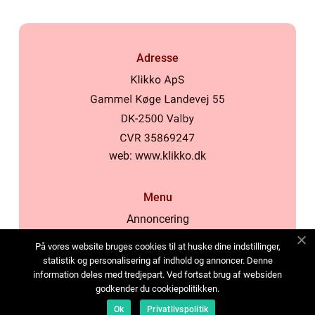
Adresse
web:
www.klikko.dk
Menu
Annoncering
Om os
På vores website bruges cookies til at huske dine indstillinger,
Cookies
statistik og personalisering af indhold og annoncer. Denne
information deles med tredjepart. Ved fortsat brug af websiden
Kontakt os
godkender du cookiepolitikken.
Sitemap
Ok
Privatlivspolitik