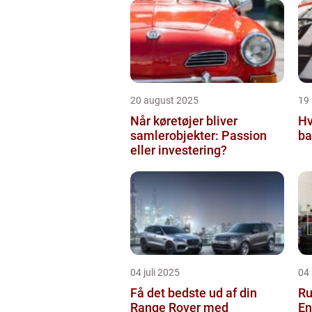
20 august 2025
19
Når køretøjer bliver
Hv
samlerobjekter: Passion
ba
eller investering?
04 juli 2025
04 
Få det bedste ud af din
Ru
Range Rover med
En