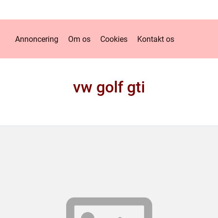
Annoncering
Om os
Cookies
Kontakt os
vw golf gti