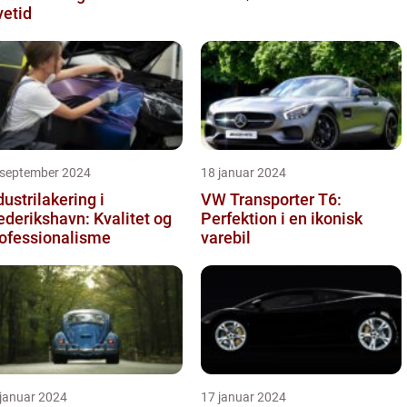
vetid
 september 2024
18 januar 2024
dustrilakering i
VW Transporter T6:
ederikshavn: Kvalitet og
Perfektion i en ikonisk
ofessionalisme
varebil
 januar 2024
17 januar 2024