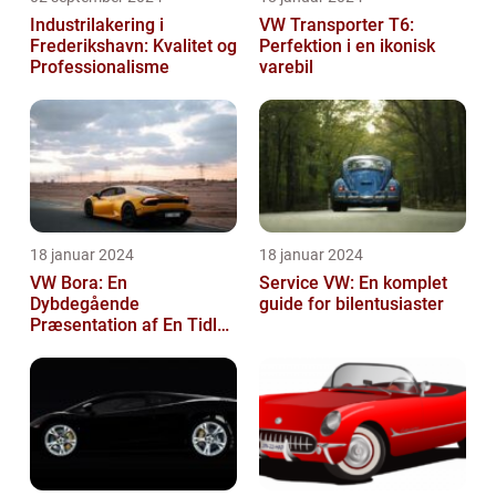
Industrilakering i
VW Transporter T6:
Frederikshavn: Kvalitet og
Perfektion i en ikonisk
Professionalisme
varebil
18 januar 2024
18 januar 2024
VW Bora: En
Service VW: En komplet
Dybdegående
guide for bilentusiaster
Præsentation af En Tidløs
Klassiker