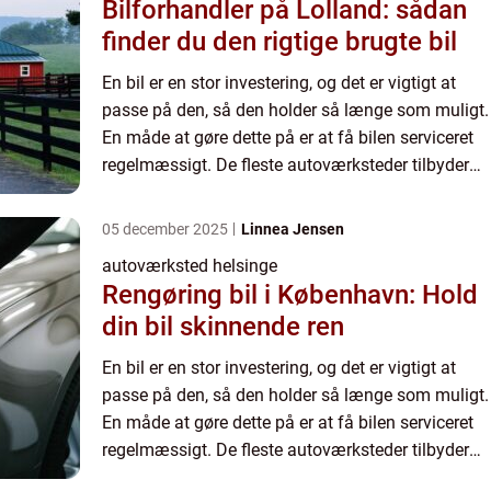
Bilforhandler på Lolland: sådan
finder du den rigtige brugte bil
En bil er en stor investering, og det er vigtigt at
passe på den, så den holder så længe som muligt.
En måde at gøre dette på er at få bilen serviceret
regelmæssigt. De fleste autoværksteder tilbyder
en række forskellige tjenester, herunder tune-ups,...
05 december 2025
Linnea Jensen
autoværksted helsinge
Rengøring bil i København: Hold
din bil skinnende ren
En bil er en stor investering, og det er vigtigt at
passe på den, så den holder så længe som muligt.
En måde at gøre dette på er at få bilen serviceret
regelmæssigt. De fleste autoværksteder tilbyder
en række forskellige tjenester, herunder tune-ups,...