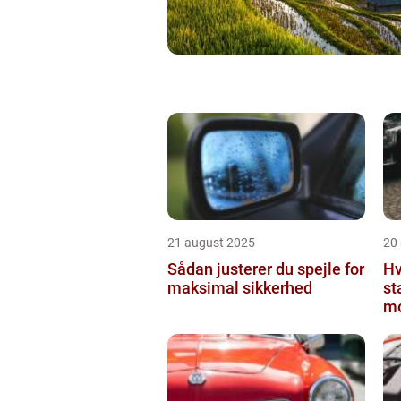
21 august 2025
20
Sådan justerer du spejle for
Hv
maksimal sikkerhed
st
mo