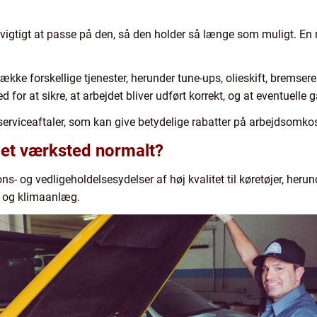
er vigtigt at passe på den, så den holder så længe som muligt. En 
række forskellige tjenester, herunder tune-ups, olieskift, bremse
d for at sikre, at arbejdet bliver udført korrekt, og at eventuelle 
rviceaftaler, som kan give betydelige rabatter på arbejdsomko
r et værksted normalt?
s- og vedligeholdelsesydelser af høj kvalitet til køretøjer, herund
e og klimaanlæg.