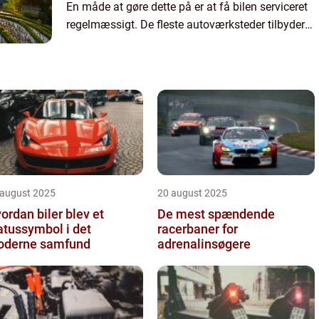
En måde at gøre dette på er at få bilen serviceret
regelmæssigt. De fleste autoværksteder tilbyder
en række forskellige tjenester, herunder tune-ups,...
 august 2025
20 august 2025
ordan biler blev et
De mest spændende
atussymbol i det
racerbaner for
derne samfund
adrenalinsøgere