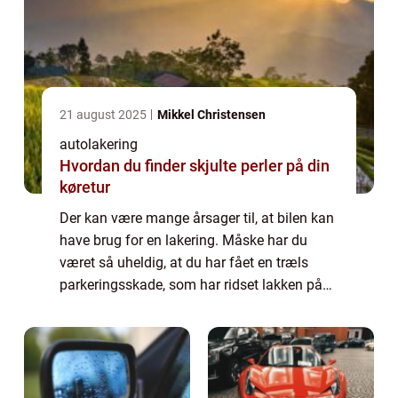
21 august 2025
Mikkel Christensen
autolakering
Hvordan du finder skjulte perler på din
køretur
Der kan være mange årsager til, at bilen kan
have brug for en lakering. Måske har du
været så uheldig, at du har fået en træls
parkeringsskade, som har ridset lakken på
din bil. Eller måske er du selv kommet til at
køre bilen lidt for tæt på en genst...