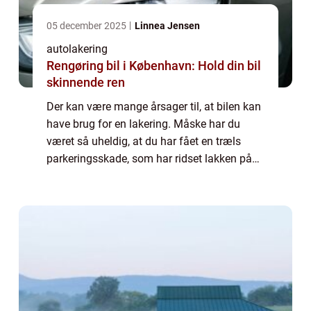
05 december 2025
Linnea Jensen
autolakering
Rengøring bil i København: Hold din bil
skinnende ren
Der kan være mange årsager til, at bilen kan
have brug for en lakering. Måske har du
været så uheldig, at du har fået en træls
parkeringsskade, som har ridset lakken på
din bil. Eller måske er du selv kommet til at
køre bilen lidt for tæt på en genst...