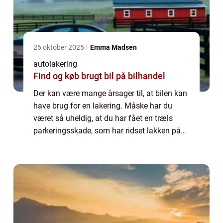
26 oktober 2025
Emma Madsen
autolakering
Find og køb brugt bil på bilhandel
Der kan være mange årsager til, at bilen kan
have brug for en lakering. Måske har du
været så uheldig, at du har fået en træls
parkeringsskade, som har ridset lakken på
din bil. Eller måske er du selv kommet til at
køre bilen lidt for tæt på en genst...