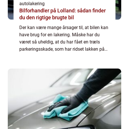
autolakering
Bilforhandler på Lolland: sådan finder
du den rigtige brugte bil
Der kan være mange årsager til, at bilen kan
have brug for en lakering. Måske har du
været så uheldig, at du har fået en træls
parkeringsskade, som har ridset lakken på
din bil. Eller måske er du selv kommet til at
køre bilen lidt for tæt på en genst...