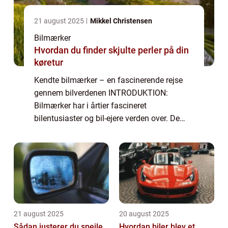
21 august 2025
Mikkel Christensen
Bilmærker
Hvordan du finder skjulte perler på din
køretur
Kendte bilmærker – en fascinerende rejse
gennem bilverdenen INTRODUKTION:
Bilmærker har i årtier fascineret
bilentusiaster og bil-ejere verden over. De
repræsenterer ikke kun køretøjer, men også
passion, innovation og teknologi. I denne
artikel...
21 august 2025
20 august 2025
Sådan justerer du spejle
Hvordan biler blev et