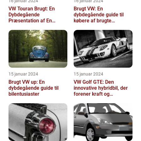
16 januar 2024
16 januar 2024
VW Touran Brugt: En
Brugt VW: En
Dybdegående
dybdegående guide til
Præsentation af En
købere af brugte
Populær Familiebil
Volkswagen-biler
15 januar 2024
15 januar 2024
Brugt VW up: En
VW Golf GTE: Den
dybdegående guide til
innovative hybridbil, der
bilentusiaster
forener kraft og
effektivitet