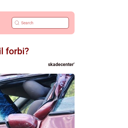
l forbi?
skadecenter'