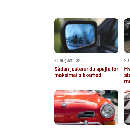
21 august 2025
20
Sådan justerer du spejle for
Hv
maksimal sikkerhed
st
mo