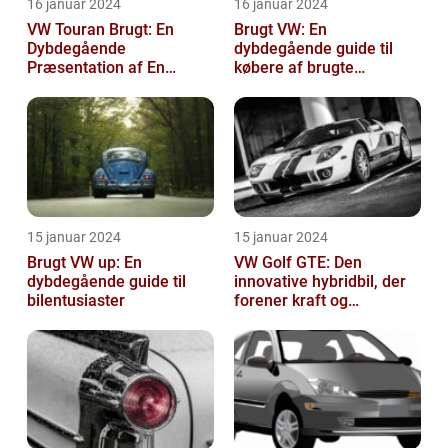
16 januar 2024
16 januar 2024
VW Touran Brugt: En
Brugt VW: En
Dybdegående
dybdegående guide til
Præsentation af En
købere af brugte
Populær Familiebil
Volkswagen-biler
15 januar 2024
15 januar 2024
Brugt VW up: En
VW Golf GTE: Den
dybdegående guide til
innovative hybridbil, der
bilentusiaster
forener kraft og
effektivitet