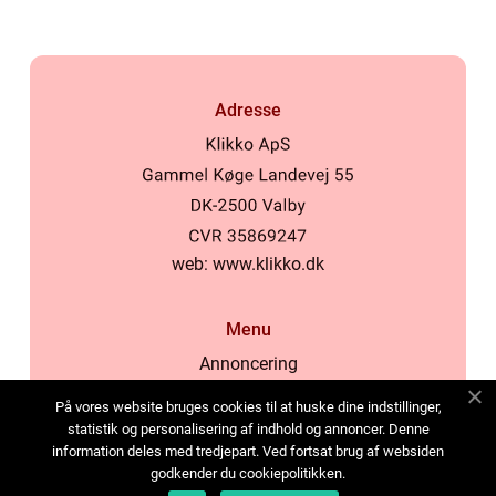
Adresse
web:
www.klikko.dk
Menu
Annoncering
Om os
På vores website bruges cookies til at huske dine indstillinger,
Cookies
statistik og personalisering af indhold og annoncer. Denne
information deles med tredjepart. Ved fortsat brug af websiden
Kontakt os
godkender du cookiepolitikken.
Sitemap