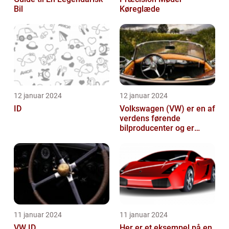
Bil
Køreglæde
12 januar 2024
12 januar 2024
ID
Volkswagen (VW) er en af
verdens førende
bilproducenter og er
kendt for at levere
kvalitetsbiler til...
11 januar 2024
11 januar 2024
VW ID
Her er et eksempel på en