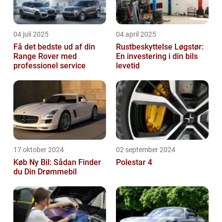
04 juli 2025
04 april 2025
Få det bedste ud af din
Rustbeskyttelse Løgstør:
Range Rover med
En investering i din bils
professionel service
levetid
17 oktober 2024
02 september 2024
Køb Ny Bil: Sådan Finder
Polestar 4
du Din Drømmebil