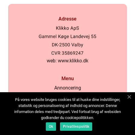
Adresse
web:
www.klikko.dk
Menu
Annoncering
Om os
På vores website bruges cookies til at huske dine indstillinger,
Cookies
statistik og personalisering af indhold og annoncer. Denne
information deles med tredjepart. Ved fortsat brug af websiden
Kontakt os
godkender du cookiepolitikken.
Sitemap
Ok
Privatlivspolitik