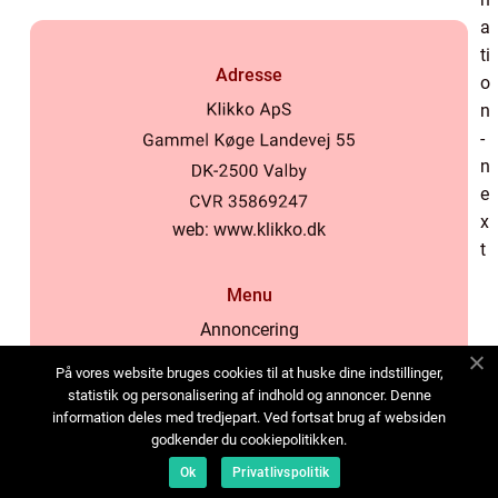
Adresse
web:
www.klikko.dk
Menu
Annoncering
Om os
På vores website bruges cookies til at huske dine indstillinger,
Cookies
statistik og personalisering af indhold og annoncer. Denne
information deles med tredjepart. Ved fortsat brug af websiden
Kontakt os
godkender du cookiepolitikken.
Sitemap
Ok
Privatlivspolitik