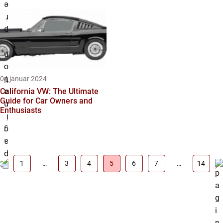
04 januar 2024
California VW: The Ultimate
Guide for Car Owners and
Enthusiasts
1
…
3
4
5
6
7
…
14