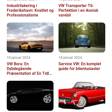
Industrilakering i
VW Transporter T6:
Frederikshavn: Kvalitet og
Perfektion i en ikonisk
Professionalisme
varebil
18 januar 2024
18 januar 2024
VW Bora: En
Service VW: En komplet
Dybdegående
guide for bilentusiaster
Præsentation af En Tidløs
Klassiker