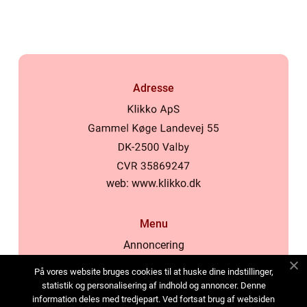
Adresse
web:
www.klikko.dk
Menu
Annoncering
Om os
På vores website bruges cookies til at huske dine indstillinger,
Cookies
statistik og personalisering af indhold og annoncer. Denne
information deles med tredjepart. Ved fortsat brug af websiden
Kontakt os