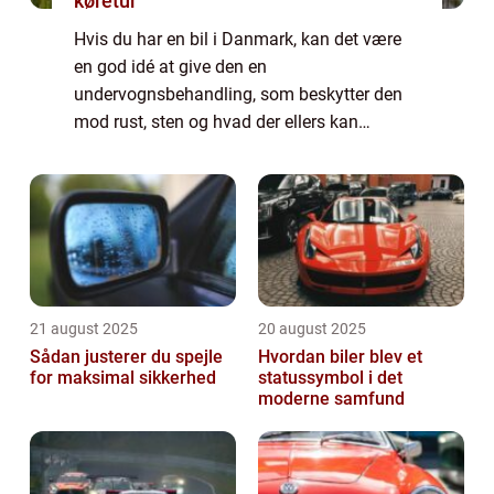
køretur
Hvis du har en bil i Danmark, kan det være
en god idé at give den en
undervognsbehandling, som beskytter den
mod rust, sten og hvad der ellers kan
beskadige den. En undervognsbehandling er
en billig måde at beskytte sin bil i mange år.
Undervognsbeha...
21 august 2025
20 august 2025
Sådan justerer du spejle
Hvordan biler blev et
for maksimal sikkerhed
statussymbol i det
moderne samfund