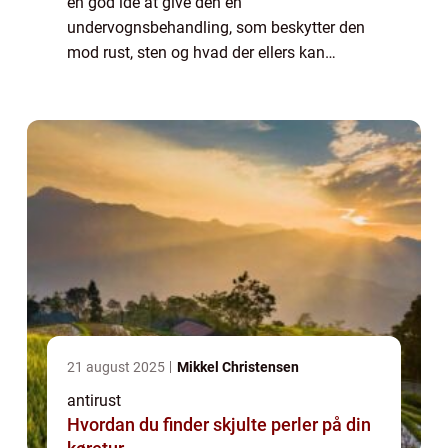
en god idé at give den en
undervognsbehandling, som beskytter den
mod rust, sten og hvad der ellers kan
beskadige den. En undervognsbehandling er
en billig måde at beskytte sin bil i mange år.
Undervognsbeha...
21 august 2025
Mikkel Christensen
antirust
Hvordan du finder skjulte perler på din