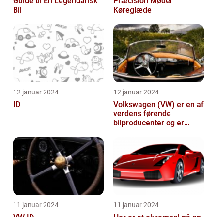
Guide til En Legendarisk
Præcision Møder
Bil
Køreglæde
12 januar 2024
12 januar 2024
ID
Volkswagen (VW) er en af
verdens førende
bilproducenter og er
kendt for at levere
kvalitetsbiler til...
11 januar 2024
11 januar 2024