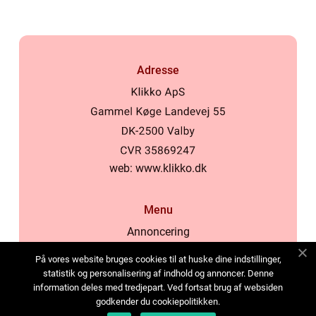
Adresse
web:
www.klikko.dk
Menu
Annoncering
Om os
På vores website bruges cookies til at huske dine indstillinger,
Cookies
statistik og personalisering af indhold og annoncer. Denne
information deles med tredjepart. Ved fortsat brug af websiden
Kontakt os
godkender du cookiepolitikken.
Sitemap