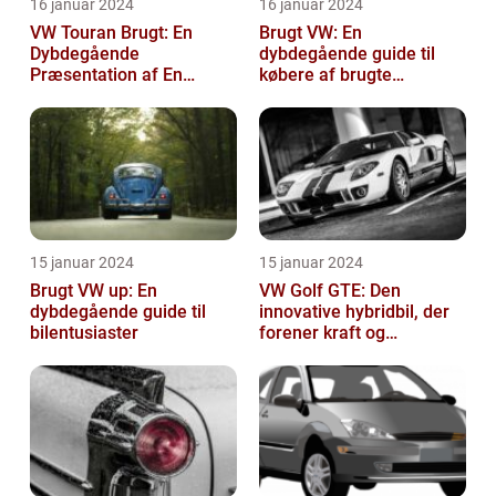
16 januar 2024
16 januar 2024
VW Touran Brugt: En
Brugt VW: En
Dybdegående
dybdegående guide til
Præsentation af En
købere af brugte
Populær Familiebil
Volkswagen-biler
15 januar 2024
15 januar 2024
Brugt VW up: En
VW Golf GTE: Den
dybdegående guide til
innovative hybridbil, der
bilentusiaster
forener kraft og
effektivitet