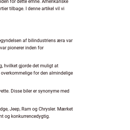
e inden for dette emne. Amerikanske
er tilbage. I denne artikel vil vi
begyndelsen af bilindustriens æra var
var pionerer inden for
 hvilket gjorde det muligt at
ere overkommelige for den almindelige
vette. Disse biler er synonyme med
Dodge, Jeep, Ram og Chrysler. Mærket
ant og konkurrencedygtig.