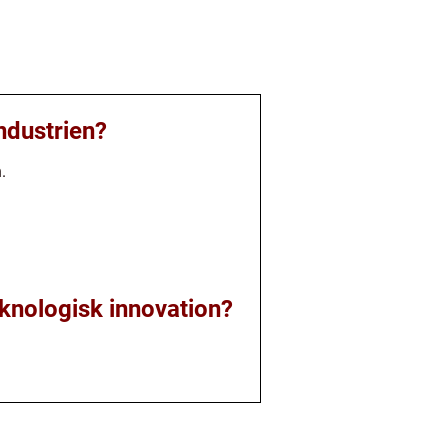
ndustrien?
.
eknologisk innovation?