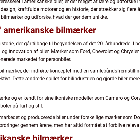
interesseret i amerikanske biler, er der meget at lære og udforsk
esign, kraftfulde motorer og en historie, der strækker sig flere årti
 bilmærker og udforske, hvad der gør dem unikke.
af amerikanske bilmærker
storie, der går tilbage til begyndelsen af det 20. århundrede. I 
og innovation af biler. Mærker som Ford, Chevrolet og Chrysler 
onerede markedet for personbiler.
bilmærker, der indførte konceptet med en samlebåndsfremstilling,
ektivt. Dette ændrede spillet for bilindustrien og gjorde biler m
ærke og er kendt for sine ikoniske modeller som Camaro og Cor
oler på fart og stil.
på markedet og producerede biler under forskellige mærker som 
ordringer gennem årene, men har altid formået at forblive relev
rikanske bilmærker