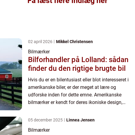
Få læst flere indlæg her
02 april 2026
Mikkel Christensen
Bilmærker
Bilforhandler på Lolland: sådan
finder du den rigtige brugte bil
Hvis du er en bilentusiast eller blot interesseret i
amerikanske biler, er der meget at lære og
udforske inden for dette emne. Amerikanske
bilmærker er kendt for deres ikoniske design,
kraftfulde motorer og en historie, der strækker sig
flere årtier ...
05 december 2025
Linnea Jensen
Bilmærker