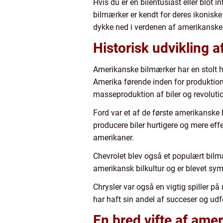
Hvis du er en bilentusiast eller blot 
bilmærker er kendt for deres ikoniske d
dykke ned i verdenen af amerikanske
Historisk udvikling 
Amerikanske bilmærker har en stolt hi
Amerika førende inden for produktion 
masseproduktion af biler og revoluti
Ford var et af de første amerikanske 
producere biler hurtigere og mere eff
amerikaner.
Chevrolet blev også et populært bilm
amerikansk bilkultur og er blevet symb
Chrysler var også en vigtig spiller 
har haft sin andel af succeser og udf
En bred vifte af ame