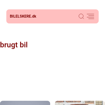
BILELSKERE.
dk
brugt bil