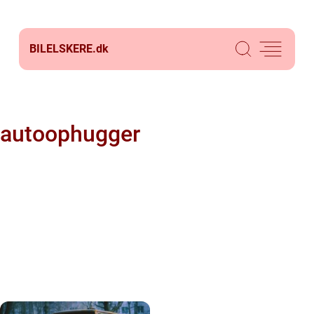
BILELSKERE.
dk
autoophugger